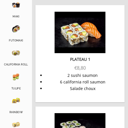
MAKI
FUTOMAKI
PLATEAU 1
CALIFORNIA ROLL
€
8,80
2 sushi saumon
6 california roll saumon
Salade choux
TULIPE
RAINBOW