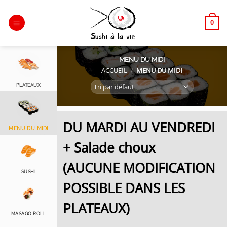
Passer
au
0
contenu
MENU DU MIDI
ACCUEIL
/
MENU DU MIDI
PLATEAUX
DU MARDI AU VENDREDI
MENU DU MIDI
+ Salade choux
(AUCUNE MODIFICATION
SUSHI
POSSIBLE DANS LES
PLATEAUX)
MASAGO ROLL