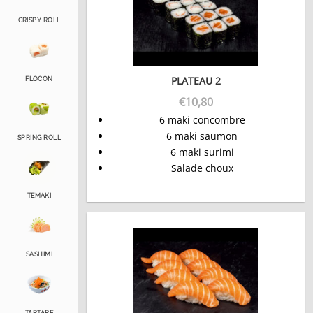
CRISPY ROLL
PLATEAU 2
FLOCON
€
10,80
6 maki concombre
6 maki saumon
SPRING ROLL
6 maki surimi
Salade choux
TEMAKI
SASHIMI