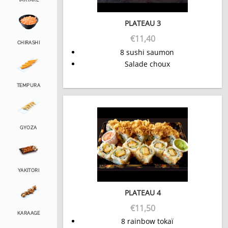
TARTARE
PLATEAU 3
€
11,40
CHIRASHI
8 sushi saumon
Salade choux
TEMPURA
GYOZA
YAKITORI
PLATEAU 4
€
11,50
KARAAGE
8 rainbow tokaï