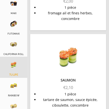
€
2,00
1 pièce
fromage ail et fines herbes,
MAKI
concombre
FUTOMAKI
CALIFORNIA ROLL
TULIPE
SAUMON
€
2,10
1 pièce
RAINBOW
tartare de saumon, sauce épicée,
ciboulette, concombre