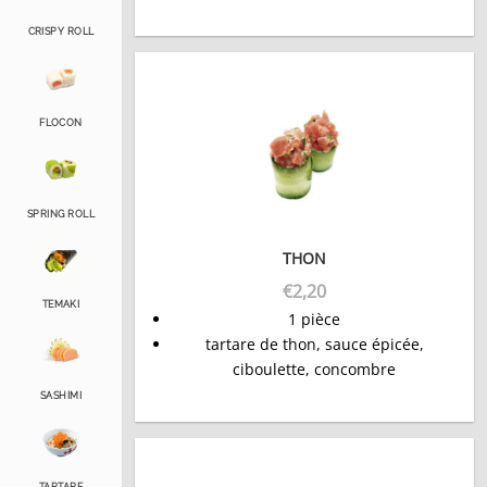
CRISPY ROLL
FLOCON
SPRING ROLL
THON
€
2,20
TEMAKI
1 pièce
tartare de thon, sauce épicée,
ciboulette, concombre
SASHIMI