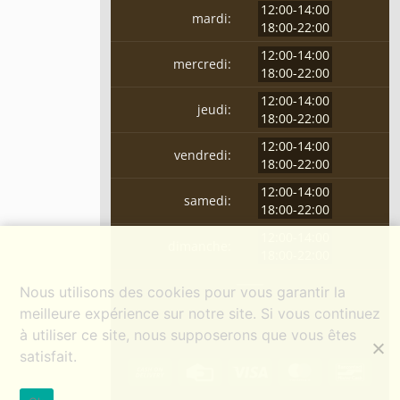
12:00-14:00
mardi:
18:00-22:00
12:00-14:00
mercredi:
18:00-22:00
12:00-14:00
jeudi:
18:00-22:00
12:00-14:00
vendredi:
18:00-22:00
12:00-14:00
samedi:
18:00-22:00
12:00-14:00
dimanche:
18:00-22:00
Nous utilisons des cookies pour vous garantir la
meilleure expérience sur notre site. Si vous continuez
à utiliser ce site, nous supposerons que vous êtes
satisfait.
Cash
Credit
Visa
MasterCard
Banc
On
Card