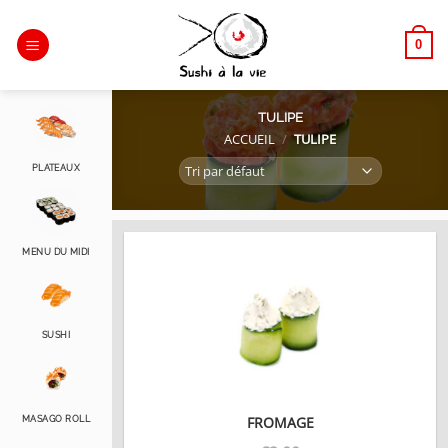
Passer
au
0
contenu
TULIPE
ACCUEIL
/
TULIPE
PLATEAUX
MENU DU MIDI
SUSHI
FROMAGE
MASAGO ROLL