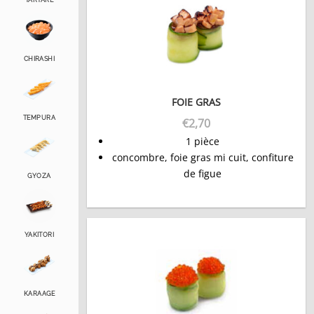
TARTARE
CHIRASHI
FOIE GRAS
TEMPURA
€
2,70
1 pièce
concombre, foie gras mi cuit, confiture
de figue
GYOZA
YAKITORI
KARAAGE