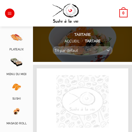
Passer
au
0
contenu
TARTARE
ACCUEIL
/
TARTARE
PLATEAUX
MENU DU MIDI
SUSHI
MASAGO ROLL