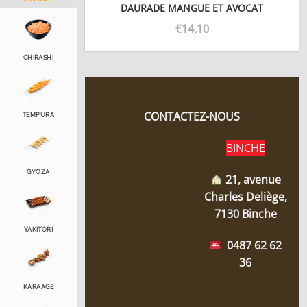
DAURADE MANGUE ET AVOCAT
€
14,10
CHIRASHI
CONTACTEZ-NOUS
TEMPURA
BINCHE
GYOZA
21, avenue
Charles Deliège,
7130 Binche
YAKITORI
0487 62 62
36
KARAAGE