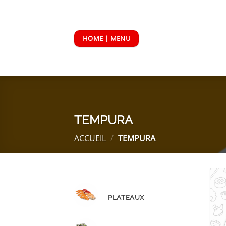
Passer
au
contenu
HOME | MENU
TEMPURA
ACCUEIL
/
TEMPURA
PLATEAUX