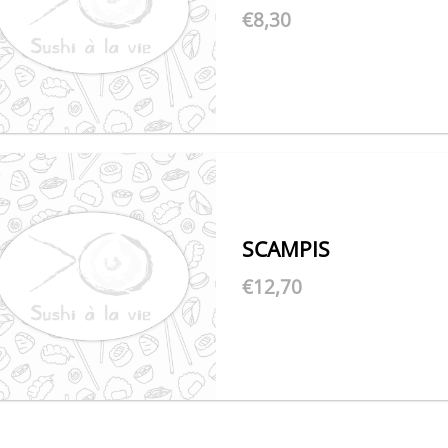
€
8,30
SCAMPIS
€
12,70